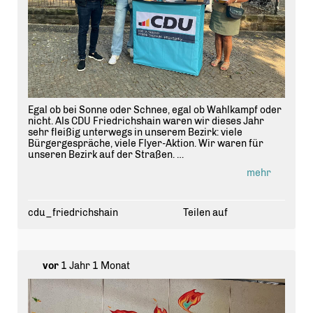
Egal ob bei Sonne oder Schnee, egal ob Wahlkampf oder
nicht. Als CDU Friedrichshain waren wir dieses Jahr
sehr fleißig unterwegs in unserem Bezirk: viele
Bürgergespräche, viele Flyer-Aktion. Wir waren für
unseren Bezirk auf der Straßen.
mehr
Jetzt geht es kurz für uns in die Sommerpause. Wir
wünschen allen Nachbarn eine schöne Urlaubszeit.
Nach der Sommerpause sind wir wieder mit voller
Energie für unser Friedrichshain im Einsatz.
cdu_friedrichshain
Teilen auf
vor
1 Jahr 1 Monat