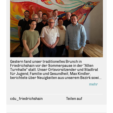
Gestern fand unser traditionelles Brunch in
Friedrichshain vor der Sommerpause in der "Alten
Turnhalle" statt. Unser Ortsvorsitzender und Stadtrat
für Jugend, Familie und Gesundheit, Max Kindler,
berichtete über Neuigkeiten aus unserem Bezirk sowie
über die Arbeit in der BVV und informierte uns über die
mehr
anstehenden Kommunalwahlen in Berlin.
Neben unseren neuen Mitgliedern durften wir auch
unseren Ehrenkreisvorsitzenden und Abgeordneten
cdu_friedrichshain
Teilen auf
Kurt Wansner als Gast begrüßen.
Nach der Sommerpause setzen wir unsere Arbeit mit