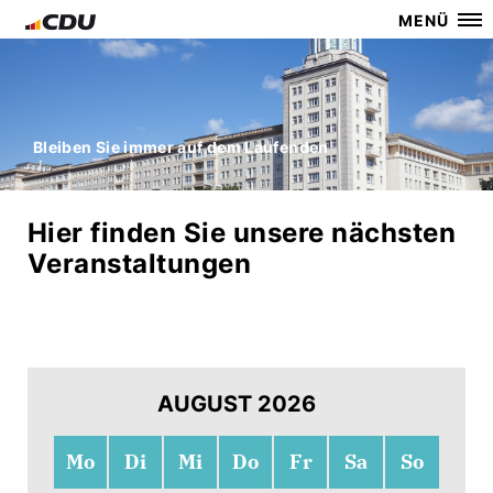
MENÜ
Bleiben Sie immer auf dem Laufenden
Hier finden Sie unsere nächsten
Veranstaltungen
AUGUST 2026
Mo
Di
Mi
Do
Fr
Sa
So