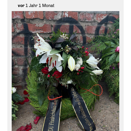
einem engagierten Team und neuen Mitgliedern fort.
vor
1 Jahr 1 Monat
Natürlich halten wir Sie auch während der
Sommerpause weiterhin über unsere Social-Media-
Kanäle auf dem Laufenden.