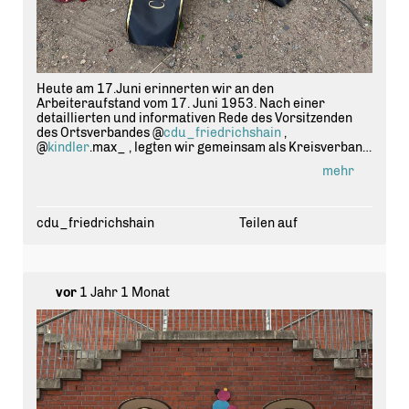
Heute am 17.Juni erinnerten wir an den
Arbeiteraufstand vom 17. Juni 1953. Nach einer
detaillierten und informativen Rede des Vorsitzenden
des Ortsverbandes @
cdu_friedrichshain
,
@
kindler
.max_ , legten wir gemeinsam als Kreisverband
einen Kranz, an der Gedenkstätte am Rosengarten an
mehr
der Karl-Marx-Allee, zum Gedenken der Opfer nieder.
Anwesend waren Mitglieder des Kreisverbandes
@
cdu
.friedrichshain.kreuzberg sowie der Frauen Union.
cdu_friedrichshain
Teilen auf
#
berlin
#
cdu
#
cdufriedrichshainkreuzberg
#
cdufriedrichshain
#
arbeiteraufstand1953
vor
1 Jahr 1 Monat