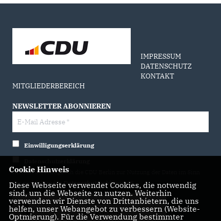
IMPRESSUM
DATENSCHUTZ
KONTAKT
MITGLIEDERBEREICH
NEWSLETTER ABONNIEREN
Einwilligungserklärung
Datenschutzerklärung
Cookie Hinweis
Hiermit berechtige ich die CDU Berlin zur Nutzung der Daten im Sinn
der nachfolgenden
Datenschutzerklärung.*
Diese Webseite verwendet Cookies, die notwendig
sind, um die Webseite zu nutzen. Weiterhin
verwenden wir Dienste von Drittanbietern, die uns
Anti-Roboter-Verifizierung
helfen, unser Webangebot zu verbessern (Website-
Hier klicken
Optmierung). Für die Verwendung bestimmter