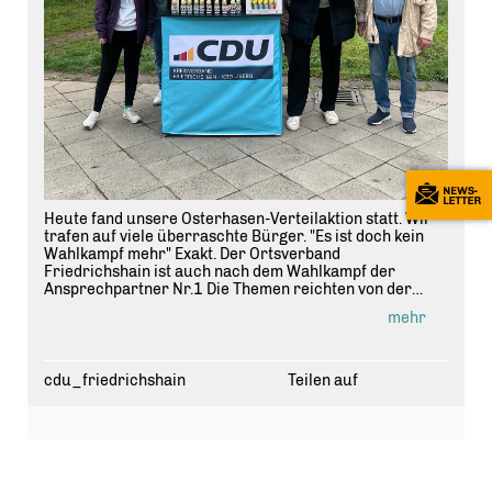
Heute fand unsere Osterhasen-Verteilaktion statt. Wir
trafen auf viele überraschte Bürger. "Es ist doch kein
Wahlkampf mehr" Exakt. Der Ortsverband
Friedrichshain ist auch nach dem Wahlkampf der
Ansprechpartner Nr.1 Die Themen reichten von der
derzeitige Regierungsbildung aber auch kieznahe
mehr
Themen wie sinnlose Fahrradbügel und Poller wurden
ausgiebig diskutiert. Wir wünschen allen ein schönes
Osterfest
#
cdu
#
berlin
#
cduberlin
#
cdufriedrichshainkreuzberg
cdu_friedrichshain
Teilen auf
#
cdufriedrichshain
#
ostern
#
keinesonne
#
happy
#
happyness