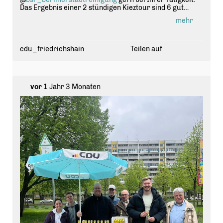
Das Ergebnis einer 2 stündigen Kieztour sind 6 gut
gefüllte Müllsäcke mit Müll und Abfall die wir aus
mehr
Grünanlagen und selbst aus Spielsand entfernt haben.
#
cdu
#
cduberlin
#
cdufriedrichshainkreuzberg
#
cdufriedrichshain
#
kehrenb
ürger #
bsrberlin
#
sauberkeit
#
aufr
äumen #
kiezreiniger
#
kiezreinigung
cdu_friedrichshain
Teilen auf
vor
1 Jahr 3 Monaten